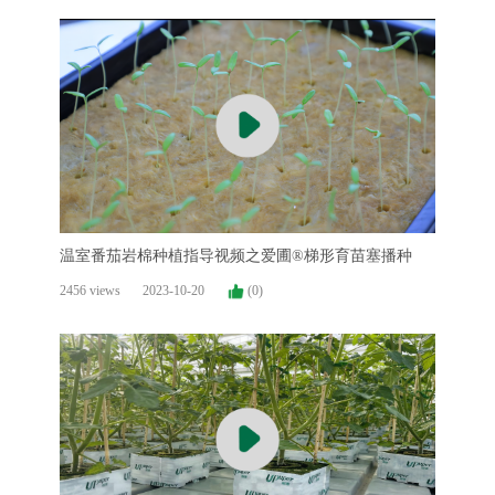
温室番茄岩棉种植指导视频之爱圃®梯形育苗塞播种
2456 views
2023-10-20
(0)