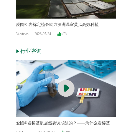
爱圃® 岩棉定植条助力澳洲温室黄瓜高效种植
34 views
2026-07-24
(0)
行业咨询
爱圃®岩棉基质居然要调成酸的？——为什么岩棉基质
在使用前需要调试pH值