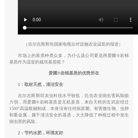
（吉尔吉斯斯坦国家电视台对设施农业温室的报道）
市场上的基质种类众多，为什么该公司要选用爱圃®岩棉
基质作为温室的栽培基质呢？
爱圃®岩棉基质的优势所在
1：取材天然，清洁安全
吉尔吉斯斯坦农业科技水平较低，抗击农业病虫害风险能
力弱，而爱圃®岩棉基质是无机基质，来自天然的玄武岩经过
1500°高温熔融制成，本身没有任何病原菌、有害微生物、虫卵
和重金属，属于清洁安全的基质，大大降低了种植过程中发生
病虫害的风险。
2：节约水肥，环境友好