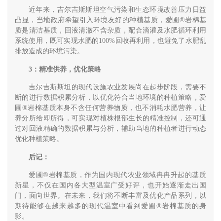
近年来，吉尔吉斯斯坦空气污染和生态环境改善压力日益
凸显，当地政府希望引入环境友好的种植基质，爱圃®岩棉基
质是清洁基质，回液清澈不含杂质，配合滴灌及水肥循环利用
系统使用，既可实现水肥的100%回收再利用，也避免了水肥乱
排放造成的环境污染。
3：精准供养，优化策略
吉尔吉斯斯坦的现代设施农业发展尚在起步阶段，需要不
断的进行数据积累分析，以优化符合当地环境的种植策略，爱
圃®岩棉基质本身不含任何营养物质，也不消耗水肥营养，让
养分所给即所得，可实现对植株根部生长的精准控制，还可通
过对回液精确的数据积累与分析，辅助当地的种植者进行动态
优化种植策略。
后记：
爱圃®岩棉基质，作为国内现代农业领域冉冉升起的基质
新星，不仅在国内各大型温室广受好评，也开始逐渐走出国
门，面向世界。在未来，我们将不断丰富及优化产品系列，以
期待能够在越来越多的现代温室中看到爱圃®岩棉基质的身
影。