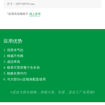
尺寸：100*100*65 mm
*如需其他规格可
线上咨询
应用优势
1. 优质水气比
2. 移栽不伤根
3. 成活率高
4. 根系可贯穿整个生长块
5. 植株长势均匀
6. 与大部分cs定植条配套使用
#适合大部分植株，培植大苗、壮苗，适合工厂化育苗#