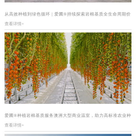
从高效种植到绿色循环 | 爱圃®持续探索岩棉基质全生命周期价
查看详情+
值
爱圃®种植岩棉基质服务澳洲大型商业温室，助力高标准农业种
查看详情+
植