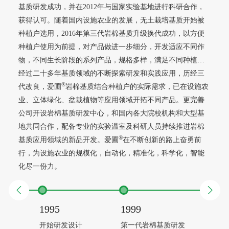
基质研发成功，并在2012年与国家实验基地进行科研合作，
获得认可。随着国内设施农业的发展，无土栽培基质开始被
种植户选用，2016年第三代岩棉基质升级换代成功，以方便
种植户使用为前提，对产品做进一步细分，开发适应不同作
物，不同生长阶段的系列产品，规格多样，满足不同种植户
的各种需求。种植户还可根据自身实际情况，定制产品。
经过二十多年基质领域的不断探索研发和实践应用，历经三
®
代改良，爱圃
岩棉基质结合种植户的实际需求，已在设施农
业、立体绿化、盆栽植物等应用领域开拓不同产品。更完善
公司开设岩棉基质研发中心，和国内各大院校机构和大型基
地共同合作，配备专业的实验温室及科研人员持续推进岩棉
®
基质应用领域的新品开发。爱圃
在不断创新的路上奋勇前
行，为设施农业的规模化，自动化，精准化，科学化，智能
化尽一份力。
1995
1999
2005
开始研发设计
第一代岩棉基质研发
第二代